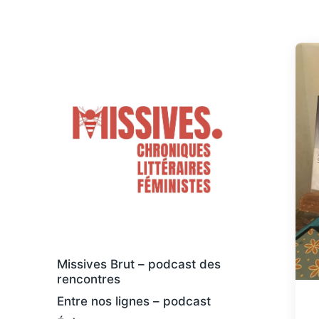
Des livres osés et féministes, au sens
large
Missives Brut – podcast des
rencontres
Entre nos lignes – podcast