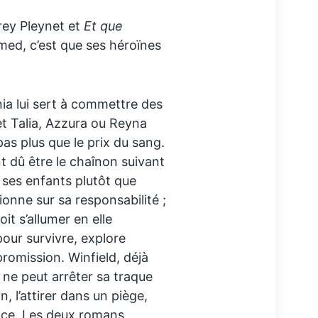
ey Pleynet et
Et que
d, c’est que ses héroïnes
ia lui sert à commettre des
et Talia, Azzura ou Reyna
pas plus que le prix du sang.
nt dû être le chaînon suivant
 ses enfants plutôt que
onne sur sa responsabilité ;
it s’allumer en elle
pour survivre, explore
romission. Winfield, déjà
n ne peut arrêter sa traque
n, l’attirer dans un piège,
nce. Les deux romans