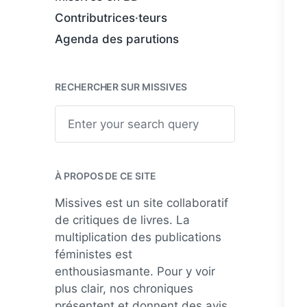
Contributrices·teurs
Agenda des parutions
RECHERCHER SUR MISSIVES
S
e
a
r
c
h
À PROPOS DE CE SITE
Missives est un site collaboratif
de critiques de livres. La
multiplication des publications
féministes est
enthousiasmante. Pour y voir
plus clair, nos chroniques
présentent et donnent des avis