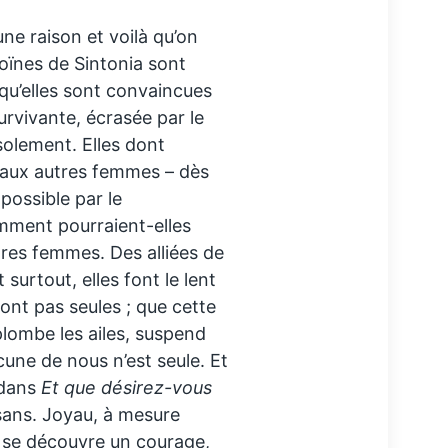
e raison et voilà qu’on
oïnes de Sintonia sont
 qu’elles sont convaincues
 survivante, écrasée par le
’isolement. Elles dont
s aux autres femmes – dès
possible par le
mment pourraient-elles
utres femmes. Des alliées de
 surtout, elles font le lent
ont pas seules ; que cette
 plombe les ailes, suspend
cune de nous n’est seule. Et
t dans
Et que désirez-vous
isans. Joyau, à mesure
e, se découvre un courage,