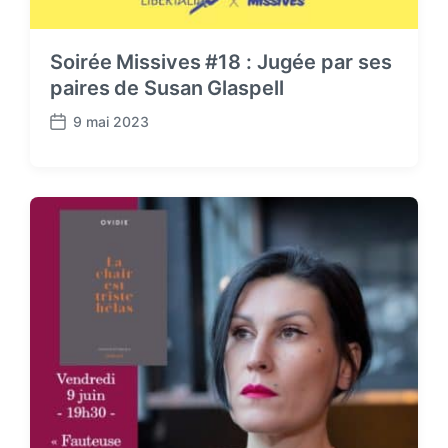
Soirée Missives #18 : Jugée par ses
paires de Susan Glaspell
9 mai 2023
P
o
s
t
d
a
t
e