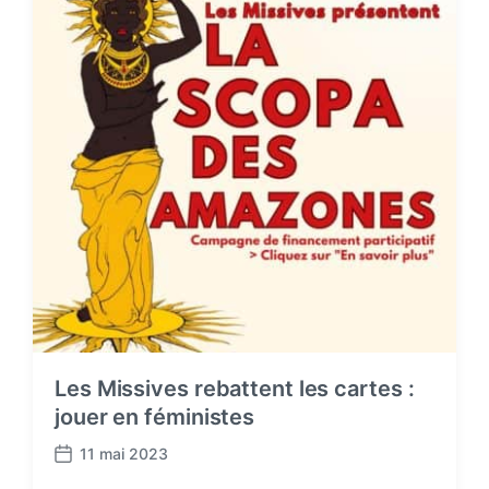
e
Les Missives rebattent les cartes :
jouer en féministes
11 mai 2023
P
o