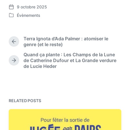
9 octobre 2025
P
Évènements
o
P
s
o
t
s
d
t
Terra Ignota d’Ada Palmer : atomiser le
a
e
P
genre (et le reste)
t
d
r
e
Quand ça plante : Les Champs de la Lune
i
e
de Catherine Dufour et La Grande verdure
n
v
N
de Lucie Heder
i
e
o
x
u
t
s
p
p
o
o
s
RELATED POSTS
s
t
t
:
: