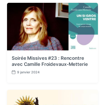
t
d
a
t
e
Soirée Missives #23 : Rencontre
avec Camille Froidevaux-Metterie
9 janvier 2024
P
o
s
t
d
a
t