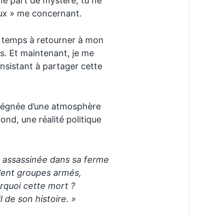
ne part de mystère, tu ne
deux » me concernant.
de temps à retourner à mon
es. Et maintenant, je me
nsistant à partager cette
prégnée d’une atmosphère
d, une réalité politique
t assassinée dans sa ferme
êlent groupes armés,
urquoi cette mort ?
l de son histoire. »