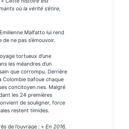
« Cette histoire est
nts où la vérité s’étire,
Emilienne Malfatto lui rend
e de ne pas s’émouvoir.
voyage tortueux d’une
ans les méandres d’un
sain que corrompu. Derrière
, la Colombie bafoue chaque
 ses concitoyen.nes. Malgré
ndant les 24 premières
onvient de souligner, force
ales restent timides.
rés de l’ouvrage : «
En 2016,