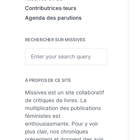
Contributrices·teurs
Agenda des parutions
RECHERCHER SUR MISSIVES
S
e
a
r
c
h
À PROPOS DE CE SITE
Missives est un site collaboratif
de critiques de livres. La
multiplication des publications
féministes est
enthousiasmante. Pour y voir
plus clair, nos chroniques
présentent et donnent des avis