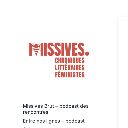
Des livres osés et féministes, au sens
large
Missives Brut – podcast des
rencontres
Entre nos lignes – podcast