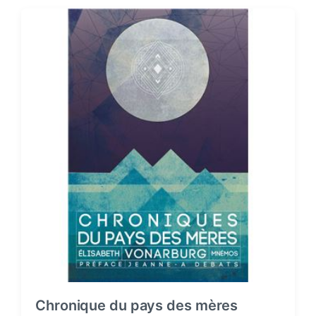
t
d
a
t
e
Chronique du pays des mères