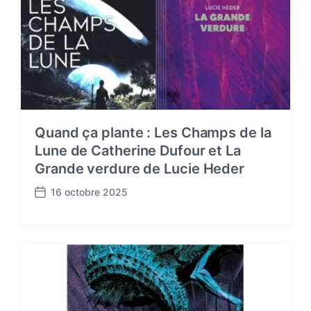
Quand ça plante : Les Champs de la
Lune de Catherine Dufour et La
Grande verdure de Lucie Heder
16 octobre 2025
P
o
s
t
d
a
t
e