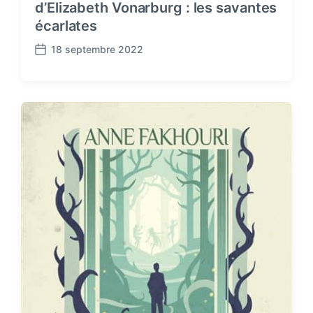
d’Elizabeth Vonarburg : les savantes
écarlates
18 septembre 2022
P
o
s
t
d
a
t
e