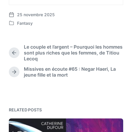
25 novembre 2025
P
Fantasy
o
P
s
o
t
s
d
t
Le couple et l’argent – Pourquoi les hommes
a
e
sont plus riches que les femmes, de Titiou
t
P
d
Lecoq
r
e
i
e
Missives en écoute #65 : Negar Haeri, La
n
v
N
jeune fille et la mort
i
e
o
x
u
t
s
p
p
o
o
s
RELATED POSTS
s
t
t
:
: