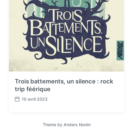
Trois battements, un silence : rock
trip féérique
10 avril 2023
P
o
s
t
Theme by
Anders Norén
d