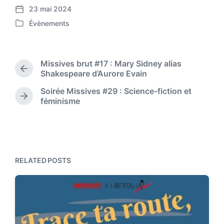
23 mai 2024
P
Évènements
o
P
s
o
t
s
d
t
Missives brut #17 : Mary Sidney alias
a
e
P
Shakespeare d’Aurore Evain
t
d
r
e
Soirée Missives #29 : Science-fiction et
i
e
N
féminisme
n
v
e
i
x
o
t
u
p
s
o
p
s
RELATED POSTS
o
t
s
:
t
: