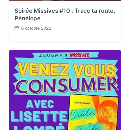
Soirée Missives #10 : Trace ta route,
Pénélope
6 octobre 2022
P
o
s
t
d
a
t
e