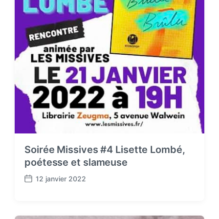
Soirée Missives #4 Lisette Lombé,
poétesse et slameuse
12 janvier 2022
P
o
s
t