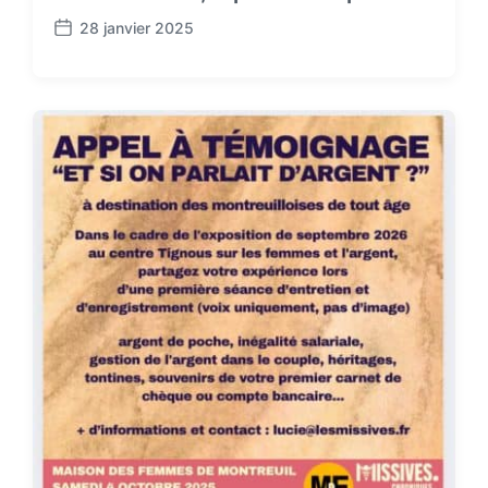
28 janvier 2025
P
o
s
t
d
a
t
e