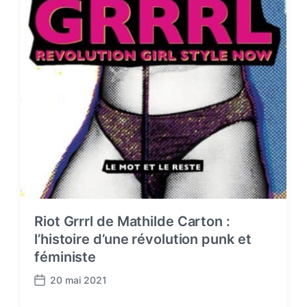
Riot Grrrl de Mathilde Carton :
l’histoire d’une révolution punk et
féministe
20 mai 2021
P
o