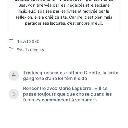
Beauvoir, énervée par les inégalités et le sexisme
insidieux, apaisée par les livres et motivée par la
réflexion, elle a créé ce site. Car lire, c’est bien mais
partager ses lectures, c’est encore mieux.
4 avril 2020
P
Essais récents
o
P
s
o
t
s
d
t
Tristes grossesses : affaire Ginette, la lente
a
e
P
gangrène d’une loi féminicide
t
d
r
e
Rencontre avec Marie Laguerre : « Il se
i
e
passe toujours quelque chose quand les
n
v
N
femmes commencent à se parler »
i
e
o
x
u
t
s
p
p
o