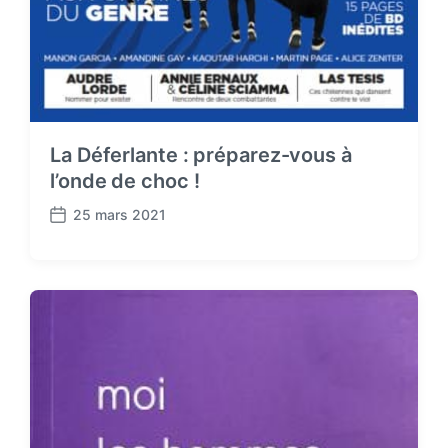
La Déferlante : préparez-vous à
l’onde de choc !
25 mars 2021
P
o
s
t
d
a
t
e