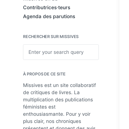
Contributrices·teurs
Agenda des parutions
RECHERCHER SUR MISSIVES
S
e
a
r
c
h
À PROPOS DE CE SITE
Missives est un site collaboratif
de critiques de livres. La
multiplication des publications
féministes est
enthousiasmante. Pour y voir
plus clair, nos chroniques
présentent et donnent des avis