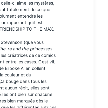
 celle-ci aime les mystères,
fout totalement de ce que
bsolument entendre les
ur rappelant qu’il est
s. FRIENDSHIP TO THE MAX.
e Stevenson (que vous
he-ra and the princesses
t les créatrices de ce comics
nt entre les cases. C’est vif,
 de Brooke Allen collent
la couleur et du
a bouge dans tous les
t aucun répit, elles sont
Elles ont bien sûr chacune
ères bien marqués dès le
que les différentes autrices