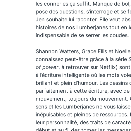
les conneries ça suffit. Manque de bol,
pose des questions, s’interroge et se 
Jen souhaite lui raconter. Elle veut a
histoires de nos Lumberjanes tout en le
indispensable de se serrer les coude
Shannon Watters, Grace Ellis et Noell
connaissez peut-être grâce à la série
S
of power
, à retrouver sur Netflix) son
à l’écriture intelligente où les mots vole
brillant et plein d’humour. Les dessins
parfaitement à cette écriture, avec de 
mouvement, toujours du mouvement. Ç
sens et les Lumberjanes ne vous laissen
inépuisables et pleines de ressources. 
leur personnalité, des traits de caract
début et au fil des tomes les messages 