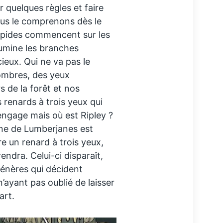
er quelques règles et faire
ous le comprenons dès le
répides commencent sur les
llumine les branches
ieux. Qui ne va pas le
 ombres, des yeux
s de la forêt et nos
 renards à trois yeux qui
engage mais où est Ripley ?
ène de Lumberjanes est
e un renard à trois yeux,
rendra. Celui-ci disparaît,
énères qui décident
n’ayant pas oublié de laisser
art.