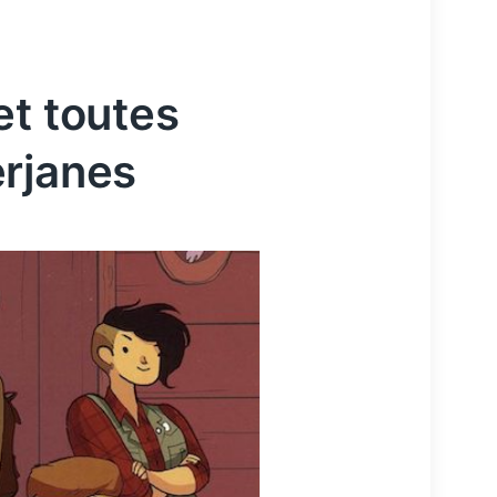
et toutes
erjanes