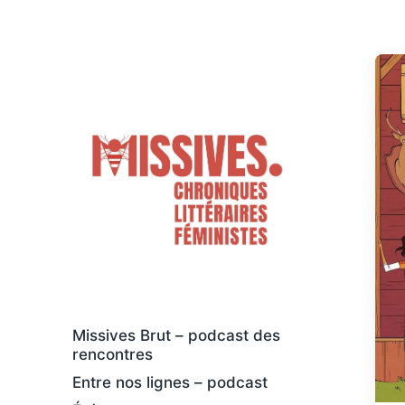
Des livres osés et féministes, au sens
large
Missives Brut – podcast des
rencontres
Entre nos lignes – podcast