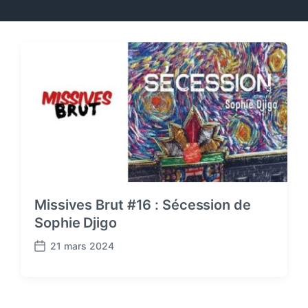
Missives Brut #16 : Sécession de
Sophie Djigo
21 mars 2024
P
o
s
t