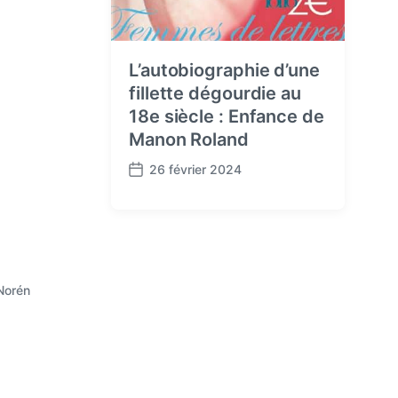
L’autobiographie d’une
fillette dégourdie au
18e siècle : Enfance de
Manon Roland
26 février 2024
P
o
s
t
d
a
Norén
t
e