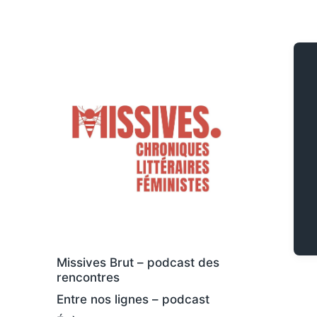
Des livres osés et féministes, au sens
large
Missives Brut – podcast des
rencontres
Entre nos lignes – podcast