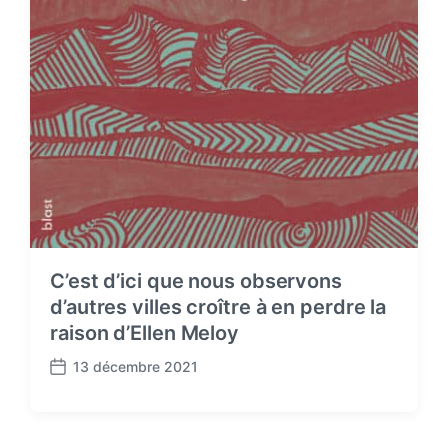
C’est d’ici que nous observons
d’autres villes croître à en perdre la
raison d’Ellen Meloy
13 décembre 2021
P
o
s
t