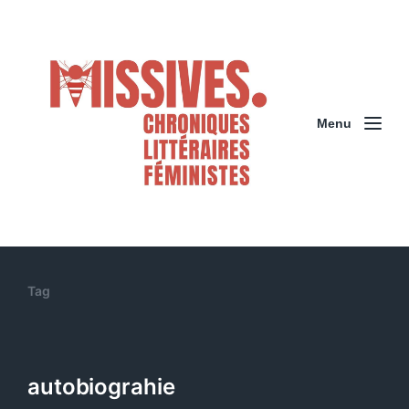
Menu
Tag
autobiograhie