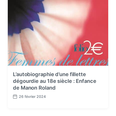
L’autobiographie d’une fillette
dégourdie au 18e siècle : Enfance
de Manon Roland
26 février 2024
P
o
s
t