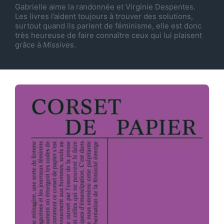
Gabrielle aime la randonnée et Virginie Despentes.
Les livres l’aident toujours à trouver des solutions,
surtout quand ils parlent de féminisme, elle est donc
très heureuse de faire connaître ceux qui lui plaisent
grâce à
Missives
.