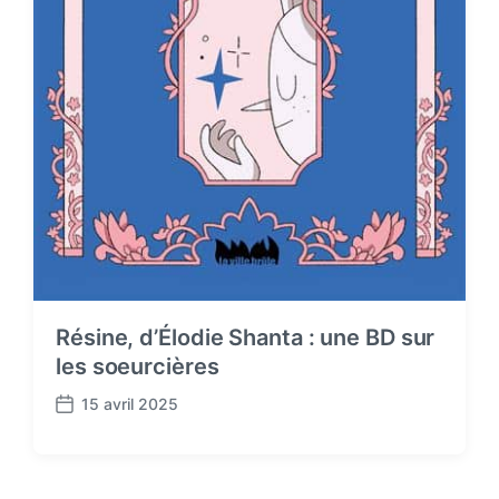
Résine, d’Élodie Shanta : une BD sur
les soeurcières
15 avril 2025
P
o
s
t