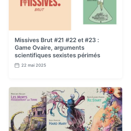
Missives Brut #21 #22 et #23 :
Game Ovaire, arguments
scientifiques sexistes périmés
22 mai 2025
P
o
s
t
d
a
t
e