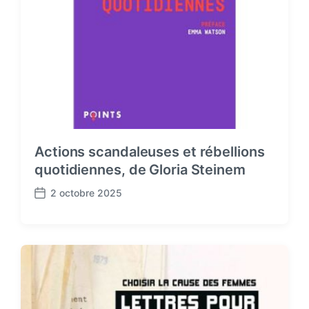
Actions scandaleuses et rébellions
quotidiennes, de Gloria Steinem
2 octobre 2025
P
o
s
t
d
a
t
e