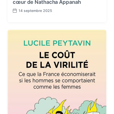
cœur de Nathacha Appanah
14 septembre 2025
P
o
s
t
d
a
t
e