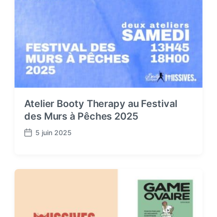
Atelier Booty Therapy au Festival
des Murs à Pêches 2025
5 juin 2025
P
o
s
t
d
a
t
e