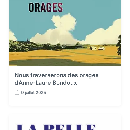
Nous traverserons des orages
d’Anne-Laure Bondoux
9 juillet 2025
P
o
s
t
d
a