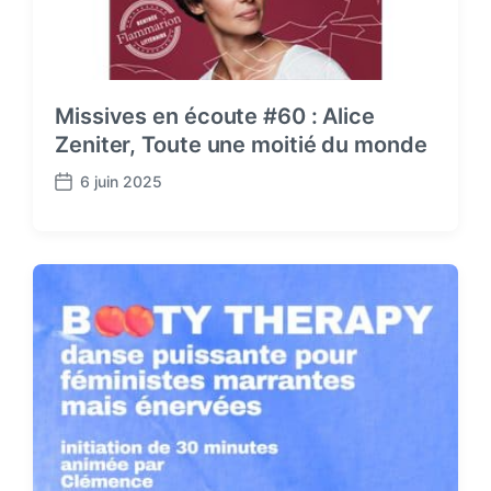
Missives en écoute #60 : Alice
Zeniter, Toute une moitié du monde
6 juin 2025
P
o
s
t
d
a
t
e