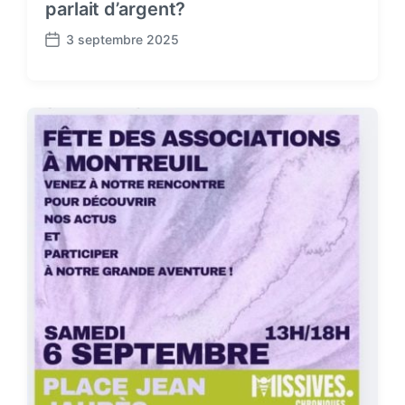
parlait d’argent?
3 septembre 2025
P
o
s
t
d
a
t
e