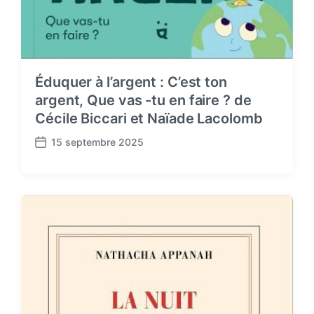
Éduquer à l’argent : C’est ton
argent, Que vas -tu en faire ? de
Cécile Biccari et Naïade Lacolomb
15 septembre 2025
P
o
s
t
d
a
t
e