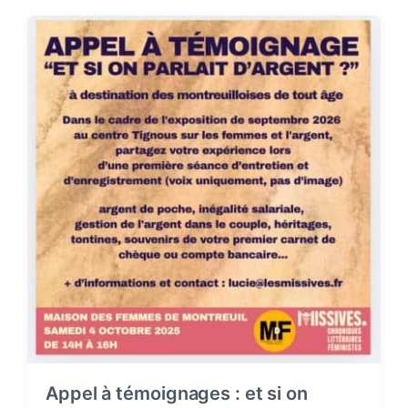
t
d
a
t
e
Appel à témoignages : et si on