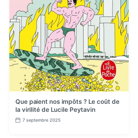
Que paient nos impôts ? Le coût de
la virilité de Lucile Peytavin
7 septembre 2025
P
o
s