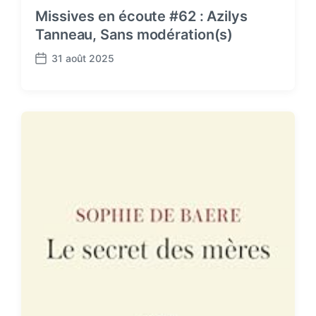
Missives en écoute #62 : Azilys
Tanneau, Sans modération(s)
31 août 2025
P
o
s
t
d
a
t
e