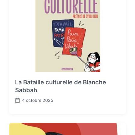
La Bataille culturelle de Blanche
Sabbah
4 octobre 2025
P
o
s
t
d
a