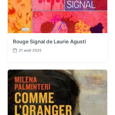
Rouge Signal de Laurie Agusti
21 août 2025
P
o
s
t
d
a
t
e