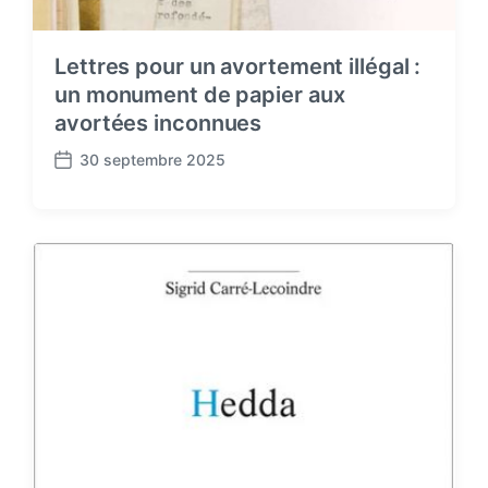
Lettres pour un avortement illégal :
un monument de papier aux
avortées inconnues
30 septembre 2025
P
o
s
t
d
a
t
e