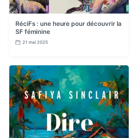
RéciFs : une heure pour découvrir la
SF féminine
21 mai 2025
P
o
s
t
d
a
t
e