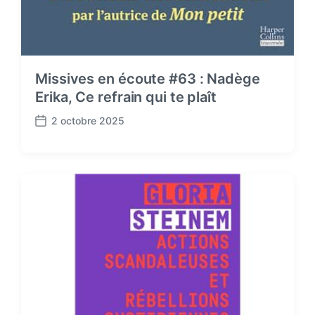
Missives en écoute #63 : Nadège
Erika, Ce refrain qui te plaît
2 octobre 2025
P
o
s
t
d
a
t
e