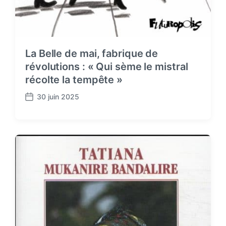
La Belle de mai, fabrique de
révolutions : « Qui sème le mistral
récolte la tempête »
30 juin 2025
P
o
s
t
d
a
t
e