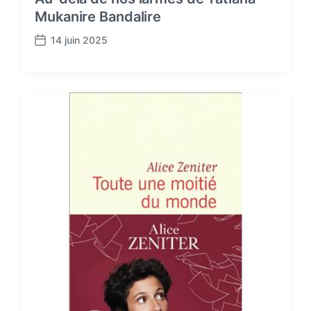
Mukanire Bandalire
14 juin 2025
P
o
s
t
d
a
t
e